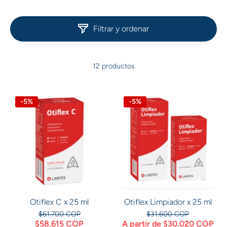
Filtrar y ordenar
12 productos
-5%
-5%
Otiflex C x 25 ml
Otiflex Limpiador x 25 ml
$61.700 COP
$31.600 COP
$58.615 COP
A partir de $30.020 COP