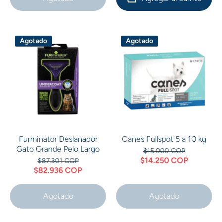
Agotado
Agotado
Furminator Deslanador
Canes Fullspot 5 a 10 kg
Gato Grande Pelo Largo
$15.000 COP
$14.250 COP
$87.301 COP
$82.936 COP
Agotado
Agotado