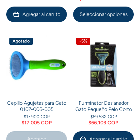
Agregar al carrito
Seleccionar opciones
Agotado
-5%
Cepillo Agujetas para Gato
Furminator Deslanador
0107-006-005
Gato Pequeño Pelo Corto
$17.900 COP
$69.582 COP
$17.005 COP
$66.103 COP
Agotado
Agregar al carrito