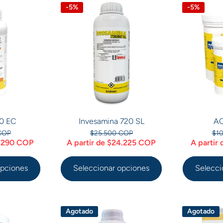
-5%
-5%
0 EC
Invesamina 720 SL
AG
COP
$25.500 COP
$1
7.290 COP
A partir de $24.225 COP
A partir
opciones
Seleccionar opciones
Selecci
Agotado
Agotado