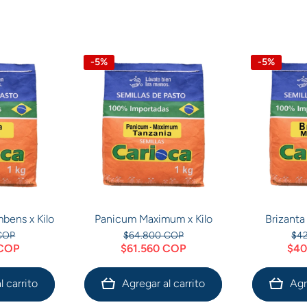
-5%
-5%
bens x Kilo
Panicum Maximum x Kilo
Brizanta
COP
$64.800 COP
$4
 COP
$61.560 COP
$40
l carrito
Agregar al carrito
Agr