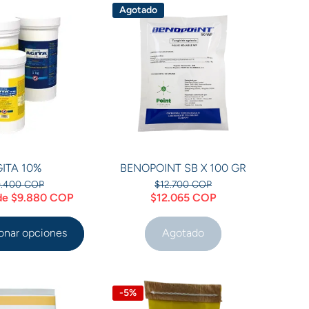
Agotado
ITA 10%
BENOPOINT SB X 100 GR
0.400 COP
$12.700 COP
 de $9.880 COP
$12.065 COP
onar opciones
Agotado
-5%