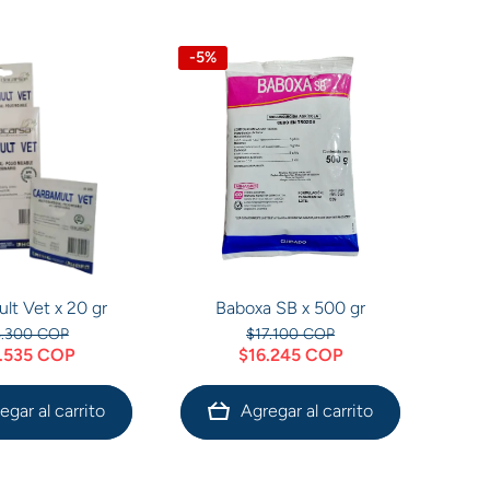
-5%
lt Vet x 20 gr
Baboxa SB x 500 gr
5.300 COP
$17.100 COP
.535 COP
$16.245 COP
egar al carrito
Agregar al carrito