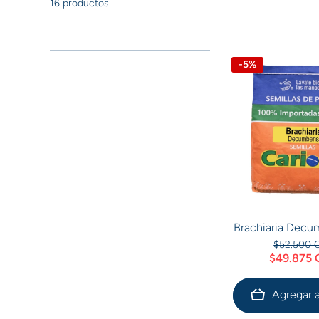
16 productos
-5%
Brachiaria Decum
$52.500 
$49.875
Agregar a