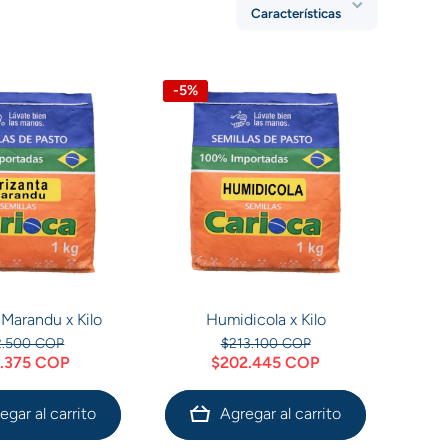
Características
-5%
 Marandu x Kilo
Humidicola x Kilo
2.500 COP
$213.100 COP
.375 COP
$202.445 COP
egar al carrito
Agregar al carrito