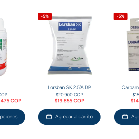
-5%
-5%
n
Lorsban SK 2.5% DP
Carbamu
COP
$20.900 COP
$1
8.475 COP
$19.855 COP
$14
opciones
Agregar al carrito
Agr