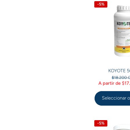
-5%
KOYOTE 5
$18.200 
A partir de $1
Seleccionar 
-5%