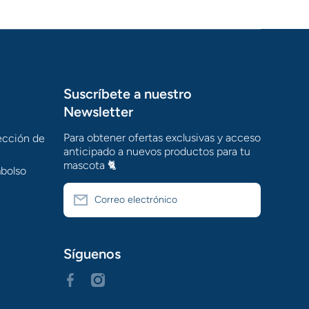
Suscríbete a nuestro
Newsletter
Para obtener ofertas exclusivas y acceso
tección de
anticipado a nuevos productos para tu
mascota 🐈
mbolso
Correo electrónico
Síguenos
facebookcom/Larespetshop?_rdc=2&_rdr
instagramcom/laresveterinaria/