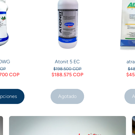
60WG
Atonit 5 EC
atra
COP
$198.500 COP
$4
5.700 COP
$188.575 COP
$45
opciones
Agotado
A