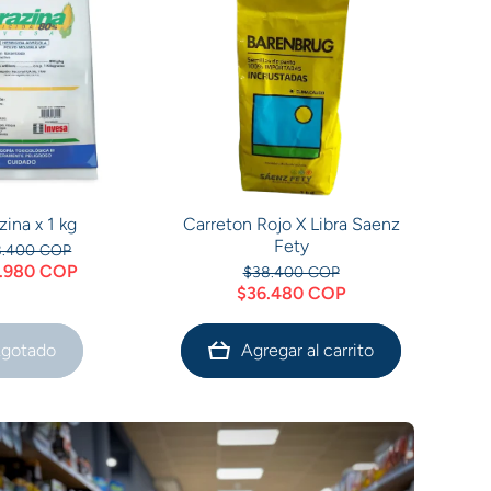
zina x 1 kg
Carreton Rojo X Libra Saenz
Fety
8.400 COP
.980 COP
$38.400 COP
$36.480 COP
gotado
Agregar al carrito