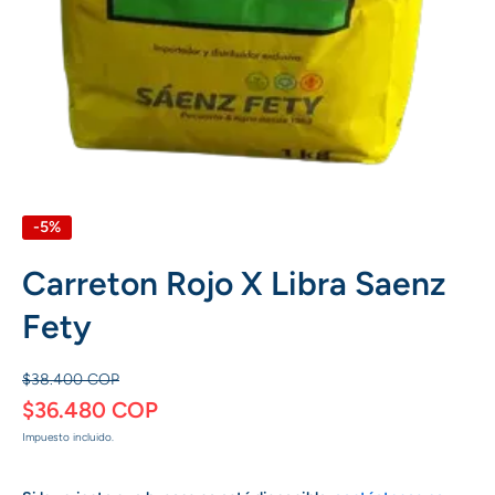
Abrir elemento multimedia 1 en una ventana modal
-5%
Carreton Rojo X Libra Saenz
Fety
$38.400 COP
$36.480 COP
Impuesto incluido.