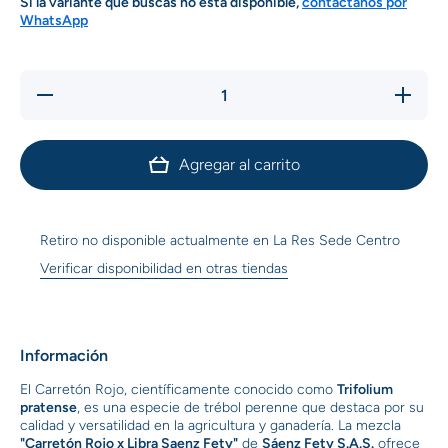
Si la variante que buscas no está disponible,
contáctanos por
WhatsApp
Reducir
Aumentar
cantidad
cantidad
para
para
Carreton
Carreton
Rojo X
Rojo X
Agregar al carrito
Libra
Libra
Saenz
Saenz
Fety
Fety
Retiro no disponible actualmente en
La Res Sede Centro
Verificar disponibilidad en otras tiendas
Información
El Carretón Rojo, científicamente conocido como
Trifolium
pratense
, es una especie de trébol perenne que destaca por su
calidad y versatilidad en la agricultura y ganadería. La mezcla
"Carretón Rojo x Libra Saenz Fety"
de
Sáenz Fety S.A.S.
ofrece