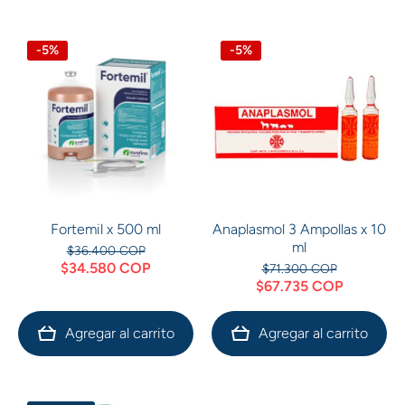
-5%
-5%
Fortemil x 500 ml
Anaplasmol 3 Ampollas x 10
ml
$36.400 COP
$34.580 COP
$71.300 COP
$67.735 COP
Agregar al carrito
Agregar al carrito