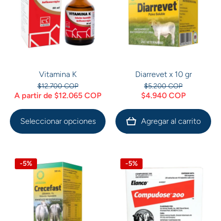
Vitamina K
Diarrevet x 10 gr
$12.700 COP
$5.200 COP
A partir de $12.065 COP
$4.940 COP
Seleccionar opciones
Agregar al carrito
-5%
-5%