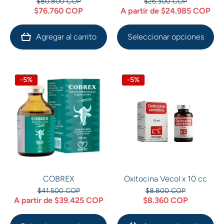
$80.800 COP
$26.300 COP
$76.760 COP
A partir de $24.985 COP
Agregar al carrito
Seleccionar opciones
-5%
-5%
COBREX
Oxitocina Vecol x 10 cc
$41.500 COP
$8.800 COP
A partir de $39.425 COP
$8.360 COP