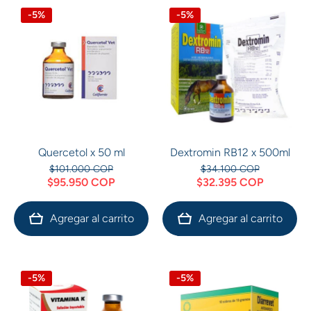
-5%
-5%
Quercetol x 50 ml
Dextromin RB12 x 500ml
$101.000 COP
$34.100 COP
$95.950 COP
$32.395 COP
Agregar al carrito
Agregar al carrito
-5%
-5%