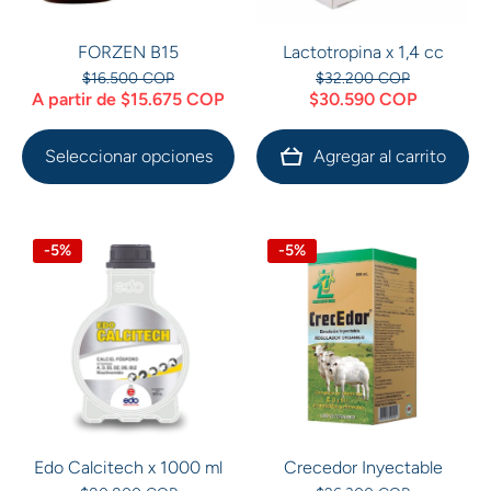
FORZEN B15
Lactotropina x 1,4 cc
$16.500 COP
$32.200 COP
A partir de $15.675 COP
$30.590 COP
Seleccionar opciones
Agregar al carrito
-5%
-5%
Edo Calcitech x 1000 ml
Crecedor Inyectable