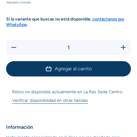
Impuesto incluido.
Si la variante que buscas no está disponible,
contáctanos por
WhatsApp
Reducir
Aumenta
cantidad
cantidad
para
para
Almohaza
Almohaz
Circular
Circular
Agregar al carrito
Metálica
Metálica
Flexible
Flexible
Retiro no disponible actualmente en
La Res Sede Centro
Verificar disponibilidad en otras tiendas
Información