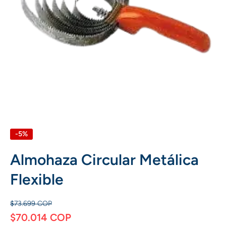
Abrir elemento multimedia 1 en una ventana modal
-5%
Almohaza Circular Metálica
Flexible
$73.699 COP
$70.014 COP