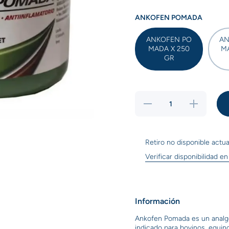
ANKOFEN POMADA
ANKOFEN PO
AN
MADA X 250
M
GR
Reducir
Aumentar
cantidad
cantidad
para
para
dal
Ankofen
Ankofen
Pomada
Pomada
Retiro no disponible act
Verificar disponibilidad en
Información
Ankofen Pomada es un analgési
indicado para bovinos, equino