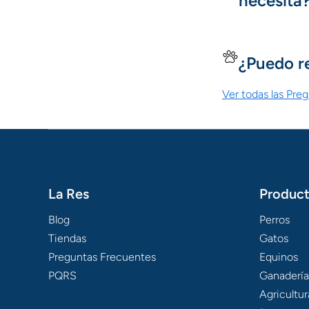
necesita
¿Puedo r
Ver todas las Pre
La Res
Produc
Blog
Perros
Tiendas
Gatos
Preguntas Frecuentes
Equinos
PQRS
Ganadería
Agricultur