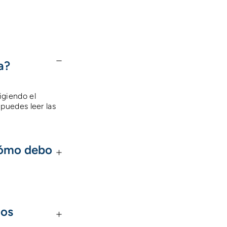
a?
igiendo el
puedes leer las
Cómo debo
los