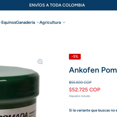
ENVÍOS A TODA COLOMBIA
Equinos
Ganadería
Agricultura
oducto
-5%
Ankofen Pom
$55.500 COP
$52.725 COP
Impuesto incluido.
Si la variante que buscas no 