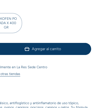
KOFEN PO
ADA X 400
GR
Agregar al carrito
ualmente en
La Res Sede Centro
 otras tiendas
co, antiflogístico y antiinflamatorio de uso tópico,
s, ovinos, caprinos, porcinos, caninos y gatos. Su fórmula