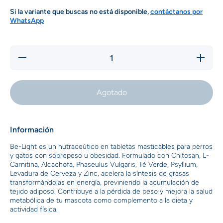
Si la variante que buscas no está disponible,
contáctanos por
WhatsApp
Reducir
Aumentar
cantidad
cantidad
para Be-
para Be-
Light X
Light X
50 Tab
50 Tab
Agotado
Información
Be-Light es un nutraceútico en tabletas masticables para perros
y gatos con sobrepeso u obesidad. Formulado con Chitosan, L-
Carnitina, Alcachofa, Phaseulus Vulgaris, Té Verde, Psyllium,
Levadura de Cerveza y Zinc, acelera la síntesis de grasas
transformándolas en energía, previniendo la acumulación de
tejido adiposo. Contribuye a la pérdida de peso y mejora la salud
metabólica de tu mascota como complemento a la dieta y
actividad física.