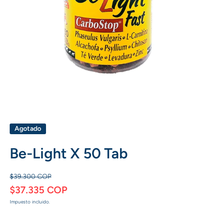
Abrir elemento multimedia 1 en una ventana modal
Agotado
Be-Light X 50 Tab
$39.300 COP
$37.335 COP
Impuesto incluido.