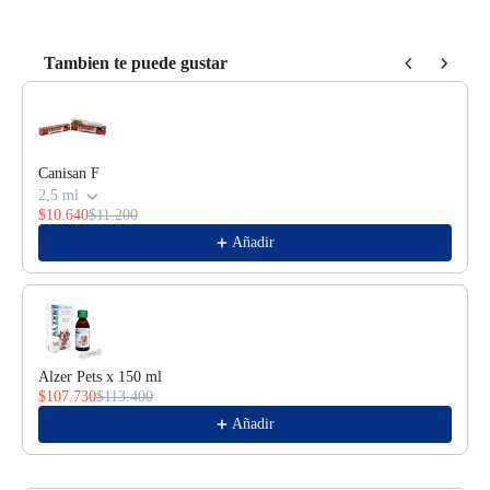
Tambien te puede gustar
Use the Previous and Next buttons to navigate through product reco
Canisan F
2,5 ml
$10.640
$11.200
Añadir
Alzer Pets x 150 ml
$107.730
$113.400
Añadir