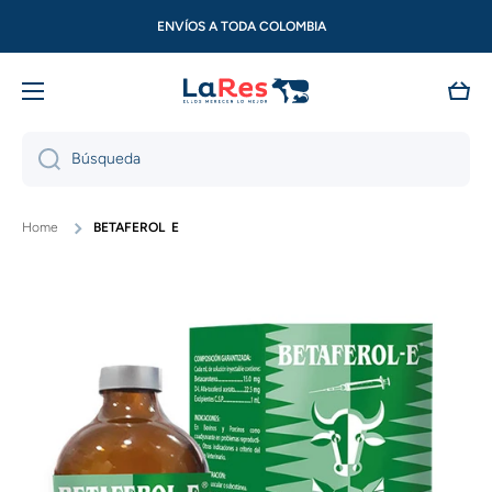
Ir directamente al contenido
ENVÍOS A TODA COLOMBIA
Carri
Búsqueda
Home
BETAFEROL  E
Ir directamente a la información del producto