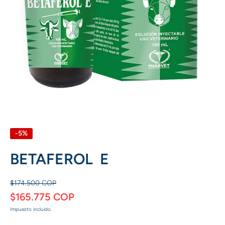
Abrir elemento multimedia 1 en una ventana modal
-5%
BETAFEROL  E
$174.500 COP
$165.775 COP
Impuesto incluido.