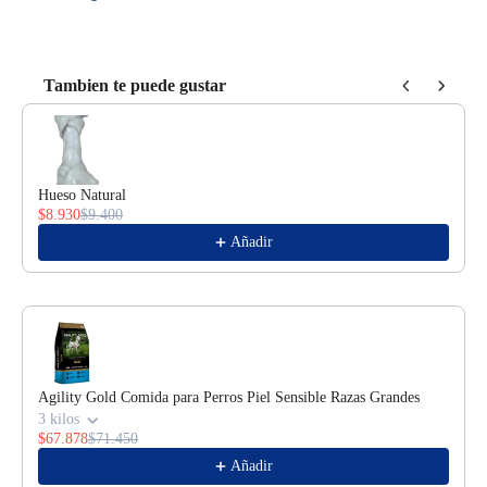
Tambien te puede gustar
Use the Previous and Next buttons to navigate through product reco
Hueso Natural
$8.930
$9.400
Añadir
Agility Gold Comida para Perros Piel Sensible Razas Grandes
3 kilos
$67.878
$71.450
Añadir