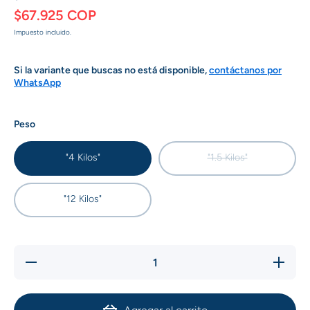
$67.925 COP
Impuesto incluido.
Si la variante que buscas no está disponible,
contáctanos por
WhatsApp
Peso
"4 Kilos"
"1.5 Kilos"
"12 Kilos"
Reducir
Aumentar
cantidad
cantidad
para
para
Chunky
Chunky
Comida
Comida