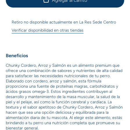
Agregar al carrito
para
para
Perros
Perros
Sabor a
Sabor a
Cordero,
Cordero,
Arroz y
Arroz y
Retiro no disponible actualmente en
La Res Sede Centro
Salmón
Salmón
Verificar disponibilidad en otras tiendas
Beneficios
Chunky Cordero, Arroz y Salmón es un alimento premium que
ofrece una combinación de sabores y nutrientes de alta calidad
para satisfacer las necesidades nutricionales de tu perro.
Elaborado con cordero, arroz y salmón, esta fórmula
proporciona una fuente de proteínas magras, carbohidratos y
ácidos grasos omega-3. Estos ingredientes contribuyen al
desarrollo y mantenimiento de la masa muscular, la salud de la
piel y el pelaje, así como la función cerebral y cardíaca. La
textura y el sabor apetitoso de Chunky Cordero, Arroz y Salmón
hacen que sea una opción deliciosa y equilibrada para la
alimentación diaria de tu mascota. Al elegir este alimento, estás
brindando a tu perro una nutrición completa que promueve su
bienestar general.