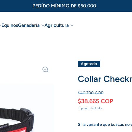
PEDÍDO MÍNIMO DE $50.000
Equinos
Ganadería
Agricultura
oducto
Agotado
Collar Check
$40.700 COP
$38.665 COP
Impuesto incluido.
Si la variante que buscas no 