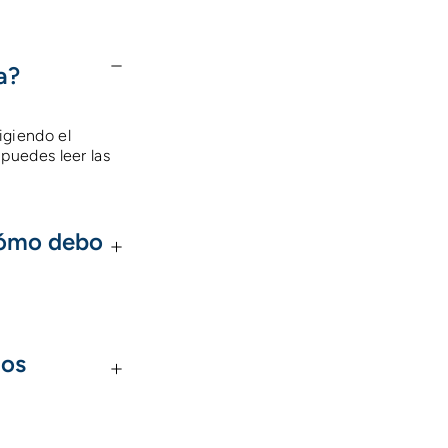
a?
igiendo el
puedes leer las
Cómo debo
los