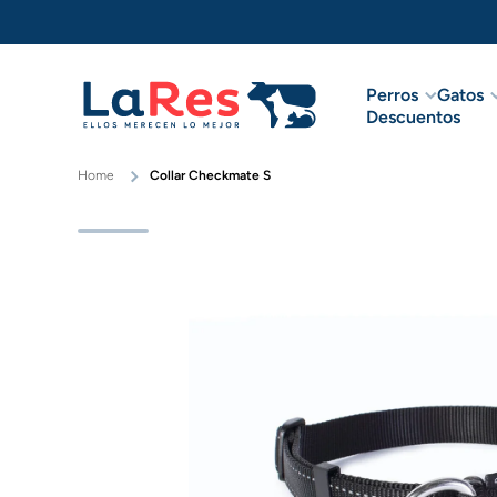
Ir directamente al contenido
Perros
Gatos
Descuentos
Home
Collar Checkmate S
Ir directamente a la información del pr