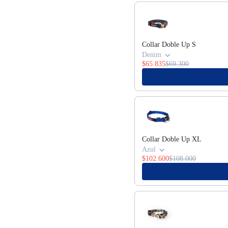
Use the Previous and Next bu
Collar Doble Up S
Denim
$65.835
$69.300
Collar Doble Up XL
Azul
$102.600
$108.000