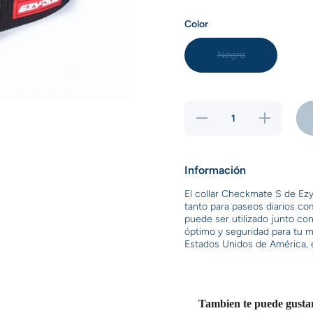
Color
Negro
Reducir
Aumentar
cantidad
cantidad
para Collar
para Collar
Checkmate
Checkmate
S
S
dal
Información
El collar Checkmate S de Ezy
tanto para paseos diarios com
puede ser utilizado junto co
óptimo y seguridad para tu m
Estados Unidos de América, es
Tambien te puede gusta