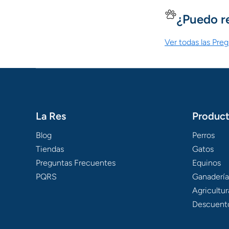
¿Puedo r
Ver todas las Pre
La Res
Produc
Blog
Perros
Tiendas
Gatos
Preguntas Frecuentes
Equinos
PQRS
Ganadería
Agricultur
Descuent