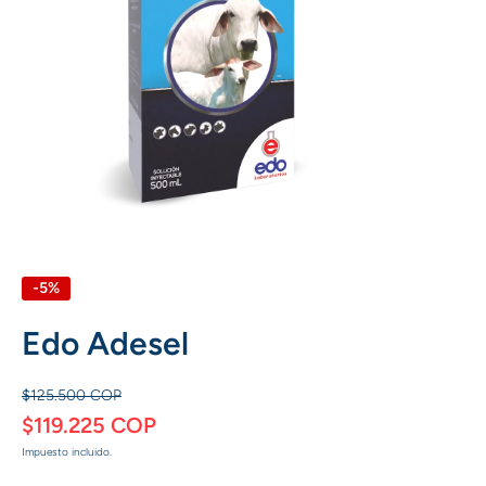
Abrir elemento multimedia 1 en una ventana modal
-5%
Edo Adesel
$125.500 COP
$119.225 COP
Impuesto incluido.