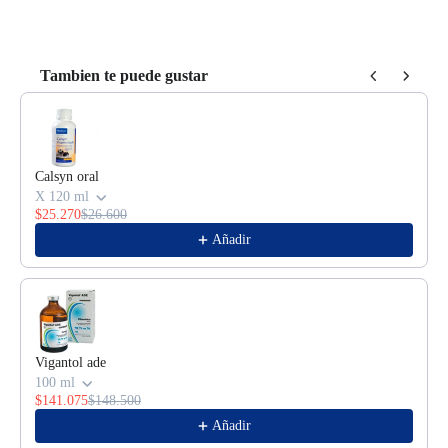
Tambien te puede gustar
Use the Previous and Next buttons to navigate through product reco
Calsyn oral
X 120 ml
$25.270
$26.600
Añadir
Vigantol ade
100 ml
$141.075
$148.500
Añadir