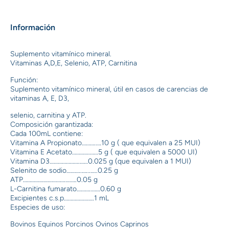
Información
Suplemento vitamínico mineral.
Vitaminas A,D,E, Selenio, ATP, Carnitina
Función:
Suplemento vitamínico mineral, útil en casos de carencias de
vitaminas A, E, D3,
selenio, carnitina y ATP.
Composición garantizada:
Cada 100mL contiene:
Vitamina A Propionato………..…10 g ( que equivalen a 25 MUI)
Vitamina E Acetato………….……5 g ( que equivalen a 5000 UI)
Vitamina D3………………….……0.025 g (que equivalen a 1 MUI)
Selenito de sodio………..…...…..0.25 g
ATP………………………….….….0.05 g
L-Carnitina fumarato………..……0.60 g
Excipientes c.s.p………………….1 mL
Especies de uso:
Bovinos Equinos Porcinos Ovinos Caprinos