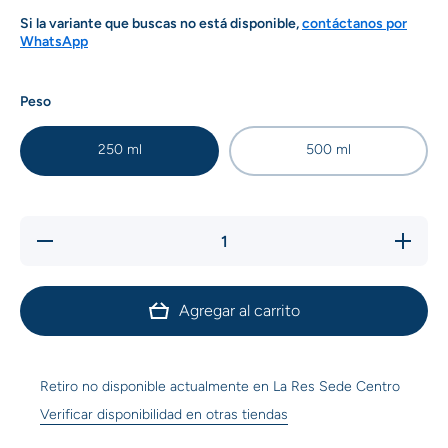
Si la variante que buscas no está disponible,
contáctanos por
WhatsApp
Peso
250 ml
500 ml
Reducir
Aumentar
cantidad
cantidad
para
para Edo
Edo
Adesel
Adesel
Agregar al carrito
Retiro no disponible actualmente en
La Res Sede Centro
Verificar disponibilidad en otras tiendas