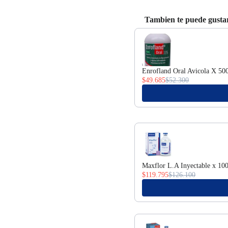
Tambien te puede gusta
Use the Previous and Next bu
Enrofland Oral Avicola X 50
$49.685
$52.300
Maxflor L.A Inyectable x 10
$119.795
$126.100