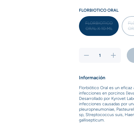
FLORBIOTICO ORAL
FLORBIOTICO
FL
ORAL X 10 ML
OR
Reducir
Aumentar
cantidad para
cantidad par
FLORBIOTICO
FLORBIOTIC
ORAL
ORAL
Información
Florbiótico Oral es un eficaz
infecciones en porcinos (lev
Desarrollado por Kyrovet Lab
infecciones causadas por un
pleuropneumoniae, Pasteurel
sp, Streptococcus suis, Hae
gallisepticum.