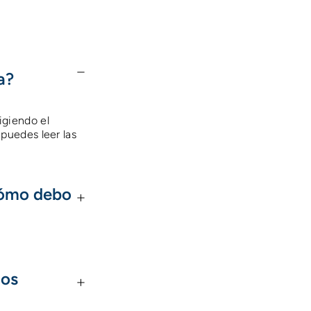
a?
igiendo el
puedes leer las
Cómo debo
los