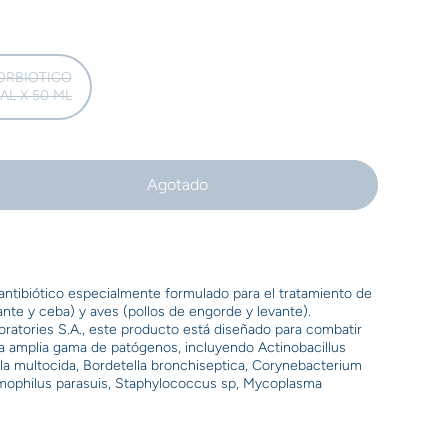
ORBIOTICO
AL X 50 ML
Agotado
a
O
 antibiótico especialmente formulado para el tratamiento de
ante y ceba) y aves (pollos de engorde y levante).
oratories S.A., este producto está diseñado para combatir
a amplia gama de patógenos, incluyendo Actinobacillus
la multocida, Bordetella bronchiseptica, Corynebacterium
mophilus parasuis, Staphylococcus sp, Mycoplasma