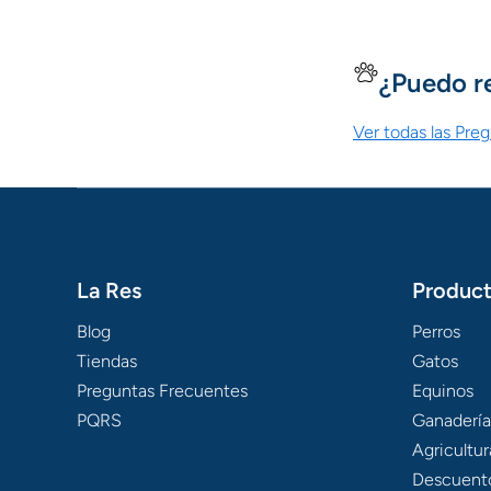
¿Puedo r
Ver todas las Pre
La Res
Produc
Blog
Perros
Tiendas
Gatos
Preguntas Frecuentes
Equinos
PQRS
Ganadería
Agricultur
Descuent