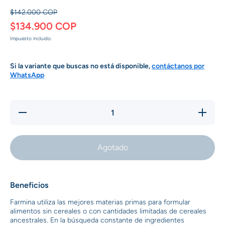
$142.000 COP
$134.900 COP
Impuesto incluido.
Si la variante que buscas no está disponible,
contáctanos por
WhatsApp
Reducir
Aumentar
cantidad
cantidad
para
para
N&amp;D
N&amp;D
OCEAN
OCEAN
Agotado
Comida
Comida
para
para
Perros
Perros
Adultos
Adultos
Raza
Raza
Beneficios
Mini
Mini
Sabor a
Sabor a
Salmón x
Salmón x
Farmina utiliza las mejores materias primas para formular
2,5 kg
2,5 kg
alimentos sin cereales o con cantidades limitadas de cereales
ancestrales. En la búsqueda constante de ingredientes