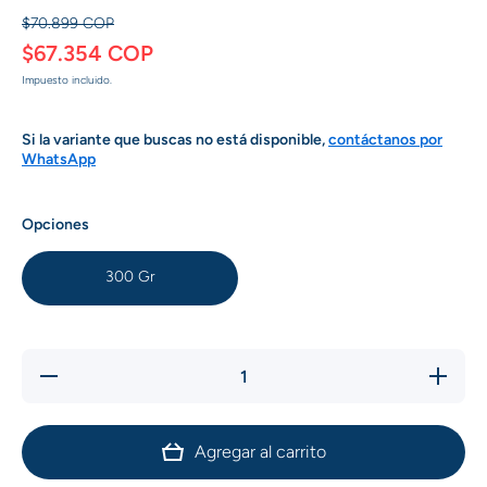
$70.899 COP
$67.354 COP
Impuesto incluido.
Si la variante que buscas no está disponible,
contáctanos por
WhatsApp
Opciones
300 Gr
Reducir
Aumenta
cantidad
cantidad
para
para
NutreMin
NutreMin
Cachorros
Cachorro
Agregar al carrito