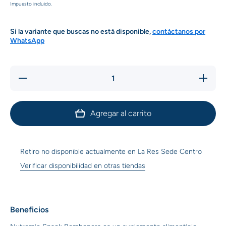
Impuesto incluido.
Si la variante que buscas no está disponible,
contáctanos por
WhatsApp
Reducir
Aumenta
cantidad
cantida
para
para
Nutremin
Nutremi
Snack para
Snack pa
Agregar al carrito
Perros
Perros
Bombonera
Bombone
Retiro no disponible actualmente en
La Res Sede Centro
Verificar disponibilidad en otras tiendas
Beneficios