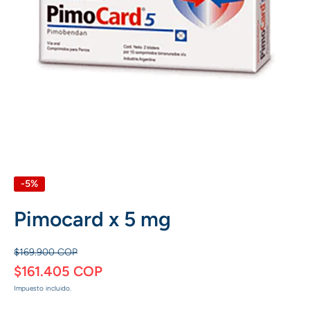
Abrir elemento multimedia 1 en una ventana modal
-5%
Pimocard x 5 mg
$169.900 COP
$161.405 COP
Impuesto incluido.