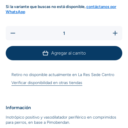
Si la variante que buscas no está disponible,
contáctanos por
WhatsApp
Reducir
Aumentar
cantidad
cantidad
para
para
Pimocard
Pimocard
x 5 mg
x 5 mg
Agregar al carrito
Retiro no disponible actualmente en
La Res Sede Centro
Verificar disponibilidad en otras tiendas
Información
Inotrópico positivo y vasodilatador periférico en comprimidos
para perros, en base a Pimobendan.