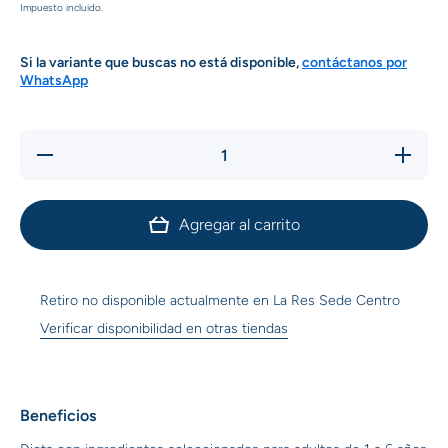
Impuesto incluido.
Si la variante que buscas no está disponible,
contáctanos por
WhatsApp
Reducir
Aumentar
cantidad
cantidad
para
para
Pixie de
Pixie de
pavo al
pavo al
Agregar al carrito
horno
horno
para
para
perros
perros
adultos
adultos x
x 500 gr
500 gr
Retiro no disponible actualmente en
La Res Sede Centro
Verificar disponibilidad en otras tiendas
Beneficios