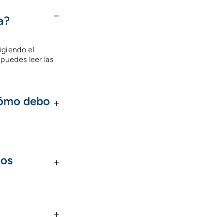
a?
igiendo el
puedes leer las
Cómo debo
los