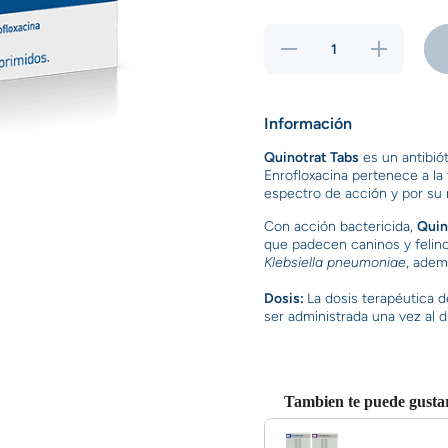
Reducir
Aumentar
cantidad
cantidad
para
para
Quinotrat
Quinotrat
100 mg
100 mg x
x 10
10
Información
tabletas
tabletas
Quinotrat Tabs
es un antibiót
Enrofloxacina pertenece a la 
espectro de acción y por su r
Con acción bactericida,
Quin
dal
que padecen caninos y felin
Klebsiella pneumoniae
, adem
Dosis:
La dosis terapéutica 
ser administrada una vez al dí
Tambien te puede gusta
Use the Previous and Next bu