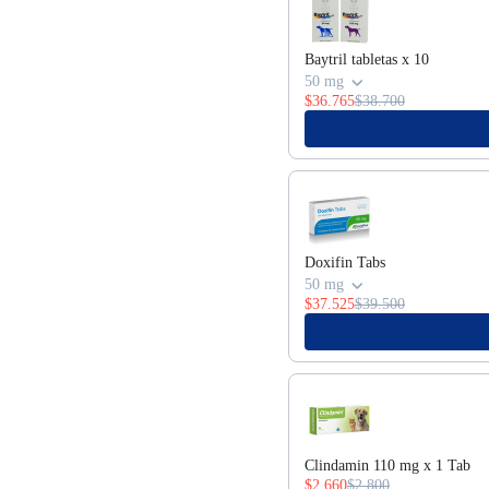
Baytril tabletas x 10
50 mg
$36.765
$38.700
Doxifin Tabs
50 mg
$37.525
$39.500
Clindamin 110 mg x 1 Tab
$2.660
$2.800