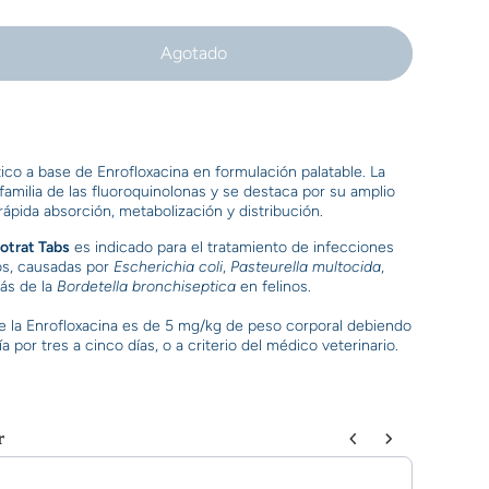
Agotado
ico a base de Enrofloxacina en formulación palatable. La
familia de las fluoroquinolonas y se destaca por su amplio
ápida absorción, metabolización y distribución.
otrat Tabs
es indicado para el tratamiento de infecciones
os, causadas por
Escherichia coli
,
Pasteurella multocida
,
ás de la
Bordetella bronchiseptica
en felinos.
de la Enrofloxacina es de 5 mg/kg de peso corporal debiendo
a por tres a cinco días, o a criterio del médico veterinario.
r
ttons to navigate through product recommendations, or scroll horizonta