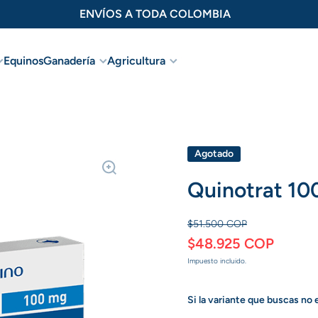
ENVÍOS A TODA COLOMBIA
Equinos
Ganadería
Agricultura
oducto
Agotado
Quinotrat 100
$51.500 COP
$48.925 COP
Impuesto incluido.
Si la variante que buscas no 