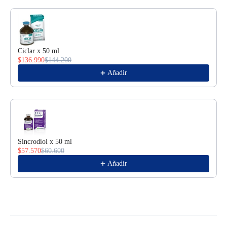
Ciclar x 50 ml
$136.990
$144.200
Añadir
Sincrodiol x 50 ml
$57.570
$60.600
Añadir