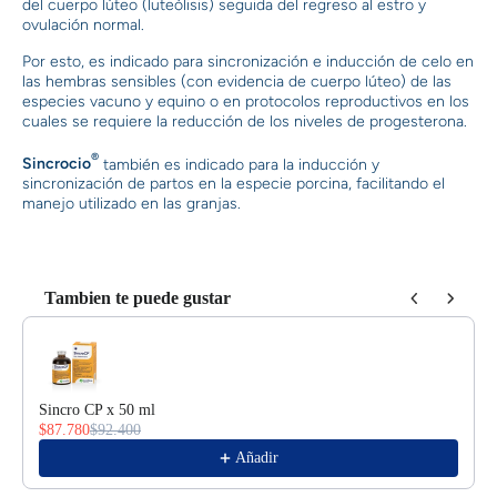
del cuerpo lúteo (luteólisis) seguida del regreso al estro y
ovulación normal.
Por esto, es indicado para sincronización e inducción de celo en
las hembras sensibles (con evidencia de cuerpo lúteo) de las
especies vacuno y equino o en protocolos reproductivos en los
cuales se requiere la reducción de los niveles de progesterona.
®
Sincrocio
también es indicado para la inducción y
sincronización de partos en la especie porcina, facilitando el
manejo utilizado en las granjas.
Tambien te puede gustar
Use the Previous and Next buttons to navigate through product reco
Sincro CP x 50 ml
$87.780
$92.400
Añadir