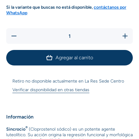
Si la variante que buscas no está disponible,
contáctanos por
WhatsApp
Reducir
Aumentar
cantidad
cantidad
para
para
Sincrocio
Sincrocio
x 50 ml
x 50 ml
Agregar al carrito
Retiro no disponible actualmente en
La Res Sede Centro
Verificar disponibilidad en otras tiendas
Información
®
Sincrocio
(Cloprostenol sódico) es un potente agente
luteolítico. Su acción origina la regresión funcional y morfológica