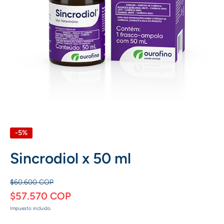
Abrir elemento multimedia 1 en una ventana modal
-5%
Sincrodiol x 50 ml
$60.600 COP
$57.570 COP
Impuesto incluido.