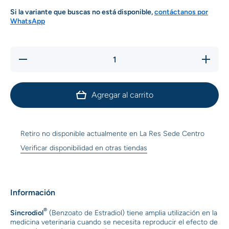
Si la variante que buscas no está disponible,
contáctanos por
WhatsApp
Reducir
Aumenta
cantidad
cantidad
para
para
Sincrodiol
Sincrodio
x 50 ml
x 50 ml
Agregar al carrito
Retiro no disponible actualmente en
La Res Sede Centro
Verificar disponibilidad en otras tiendas
Información
®
Sincrodiol
(Benzoato de Estradiol) tiene amplia utilización en la
medicina veterinaria cuando se necesita reproducir el efecto de